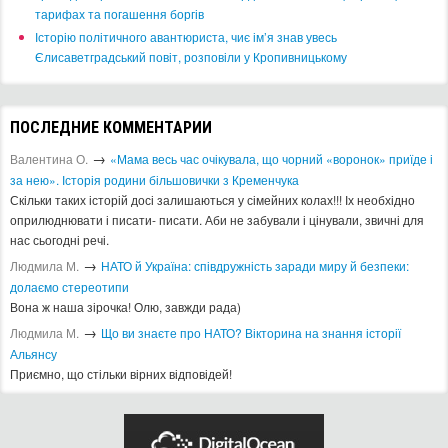
тарифах та погашення боргів
Історію політичного авантюриста, чиє ім’я знав увесь
Єлисаветградський повіт, розповіли у Кропивницькому
ПОСЛЕДНИЕ КОММЕНТАРИИ
→
Валентина О.
«Мама весь час очікувала, що чорний «воронок» приїде і
за нею». Історія родини більшовички з Кременчука
Скільки таких історій досі залишаються у сімейних колах!!! Іх необхідно
оприлюднювати і писати- писати. Аби не забували і цінували, звичні для
нас сьогодні речі.
→
Людмила М.
​НАТО й Україна: співдружність заради миру й безпеки:
долаємо стереотипи
Вона ж наша зірочка! Олю, завжди рада)
→
Людмила М.
Що ви знаєте про НАТО? Вікторина на знання історії
Альянсу ​
Приємно, що стільки вірних відповідей!