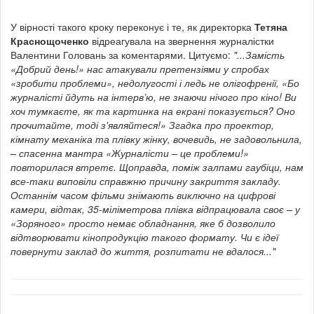
У вірності такого кроку переконує і те, як директорка
Тетяна
Краснощоченко
відреагувала на звернення журналістки
Валентини Головань за коментарями. Цитуємо:
"...
Замість
«Добрий день!» нас атакували претензіями у спробах
«зробити проблеми», недолугості і ледь не олігофренії, «Бо
журналісті йдуть на інтерв’ю, не знаючи нічого про кіно! Ви
хоч тумкаєте, як та картинка на екрані показується? Оно
прочитайте, тоді з'являйтеся!»
Згадка про проектор,
кімнату механіка та плівку жінку, вочевидь, не задовольнила,
– спасенна мантра «Журналісти – це проблеми!»
повторилася втретє.
Щоправда, поміж залпами гаубіци, нам
все-таки виповіли справжню причину закриття закладу.
Останнім часом фільми знімають виключно на цифрові
камери, відтак, 35-міліметрова плівка відпрацювала своє – у
«Зоряного» просто немає обладнання, яке б дозволило
відтворювати кінопродукцію такого формату. Чи є ідеї
повернути заклад до життя, розпитати не вдалося..."