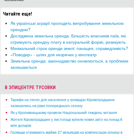
Читайте еще!
Як українські аграрії проходять випробування земельною
орендою?
​Досліджена земельна оренда. Більшість власників паїв, які
отримують орендну плату в натуральній формі, ризикують
Мінімальний строк оренди землі: панацея, справедливість?
​«Поводир» - шлях для незрячих у кінотеатр
Земельна оренда: законодавство оновлюється, а проблеми
залишаються
В ЭПИЦЕНТРЕ ТУСОВКИ
​Тарифи на тепло для населення у громадах Кіровоградщини
залишились на рівні попереднього сезону
​Як у Кропивницькому провели Національний тиждень читання
​Жителі Кіровоградщині у листопаді купили нових авто на понад 6
млн доларів
​Громади отримають майже 27 мільярдів на компенсацію різниці в