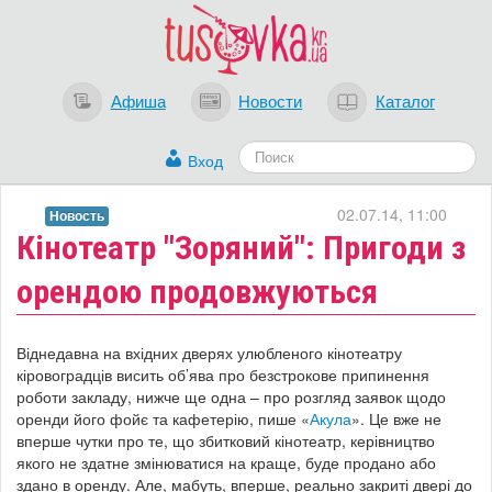
Афиша
Новости
Каталог
Вход
02.07.14, 11:00
Новость
Кінотеатр "Зоряний": Пригоди з
орендою продовжуються
Віднедавна н
а вхідних дверях улюбленого кінотеатру
кіровоградців висить об’ява про безстрокове припинення
роботи закладу, нижче ще одна – про розгляд заявок щодо
оренди його фойє та кафетерію, пише
«
Акула
». Це вже не
вперше чутки про те, що збитковий кінотеатр, керівництво
якого не здатне змінюватися на краще, буде продано або
здано в оренду. Але, мабуть, вперше, реально закриті двері до