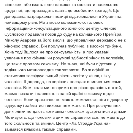
«іншою», або взагалі «не жінкою» та скоювати насильство
щодо неї, що призводить навіть до особистих трагедій. Ще
донедавна патріархальні позиції відстоювалися в Україні на
найвищому рівні. Ми з моєю колежанкою, головою
Інформаційно-консультаційного жіночого центру Оленою
Сусловою подавали позов до суду на колишнього Прем’єра
Миколу Азарова за його вислів, що управління державою не є
жіночою справою. Він пролунав публічно, з високої трибуни.
Хоча тоді йшлося не про сексуальність, а про удавані
уявлення про фізичні чи розумові здібності жінок та чоловіків,
що теж є проявом сексизму. Не знаю, які були підстави у
тодішнього можновладця так заявляти. Бо ж офіційна
статистика засвідчує вищий рівень освіти у жінок, ніж у
чоловіків. Щоправда, на керівних посадах опиняються саме
чоловіки. Втім, коли ми говоримо про рівноправність статей,
маємо визнати і наявність в нашій країні сексизму щодо
чоловіків. Вони практично не мають можливості піти в декретну
відпустку і займатися вихованням малечі. При розлученнях
деякі жінки не дають колишнім чоловікам зустрічатися з дітьми.
Мотивують, що чоловіки з цим не справляються, не мають до
того схильності та вміння. Центр «Ла Страда-Україна»
займався кількома такими справами.