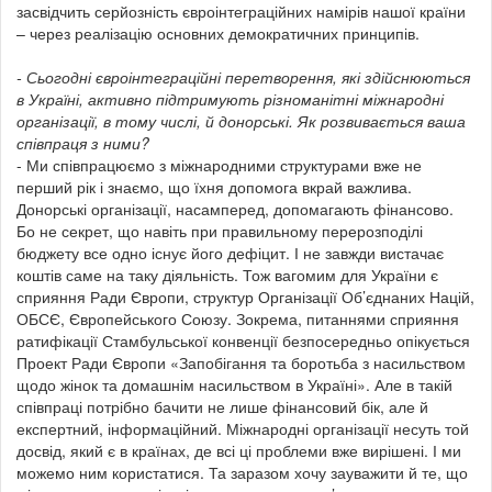
засвідчить серйозність євроінтеграційних намірів нашої країни
– через реалізацію основних демократичних принципів.
- Сьогодні євроінтеграційні перетворення, які здійснюються
в Україні, активно підтримують різноманітні міжнародні
організації, в тому числі, й донорські. Як розвивається ваша
співпраця з ними?
- Ми співпрацюємо з міжнародними структурами вже не
перший рік і знаємо, що їхня допомога вкрай важлива.
Донорські організації, насамперед, допомагають фінансово.
Бо не секрет, що навіть при правильному перерозподілі
бюджету все одно існує його дефіцит. І не завжди вистачає
коштів саме на таку діяльність. Тож вагомим для України є
сприяння Ради Європи, структур Організації Об’єднаних Націй,
ОБСЄ, Європейського Союзу. Зокрема, питаннями сприяння
ратифікації Стамбульської конвенції безпосередньо опікується
Проект Ради Європи «Запобігання та боротьба з насильством
щодо жінок та домашнім насильством в Україні». Але в такій
співпраці потрібно бачити не лише фінансовий бік, але й
експертний, інформаційний. Міжнародні організації несуть той
досвід, який є в країнах, де всі ці проблеми вже вирішені. І ми
можемо ним користатися. Та заразом хочу зауважити й те, що