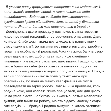
- В умовах ринку формується патріархальна модель сім’ї,
коли чоловік заробляє гроші, а жінка виключно веде
господарство. Водночас є підходи демократичного
суспільства і рівна відповідальність статей у більшості
питань. Яка тенденція має перспективи в Україні?
- Досліджень з цього приводу у нас нема, можна говорити
лише про певні тенденції, спостереження, очікування. Дуже
хотілося б, аби домінувала друга модель із паритетними
стосунками в сім’ї. Бо питання не лише в тому, хто заробляє
гроші, а в особистісній реалізації. Частина жінок бачить свою
реалізацію в тому, щоб опікуватися лише сімейними
питаннями, які також є суспільно важливими. І якщо чоловіки
готові брати на себе фінансове забезпечення родини, не
можна в такому випадку говорити про дискримінацію. Правда,
великі проблеми виникають потім у таких жінок при
розлученнях, бо вони не мають кваліфікації і не готові
претендувати на гарну роботу. Зовсім інша проблема, коли
родина хоче, аби чоловік і жінка працювали, але для цього
нема умов. Часто – об’єктивних. Скажімо, батьки малолітньої
дитини, аби вийти на роботу, мають віддати малечу в садок.
Але садків нині бракує. І родина вимушена когось залишати
вдома, і це здебільшого саме жінка. Є й суб’єктивні чинники.