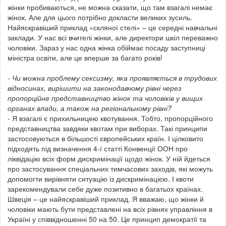
жінки пробиваються, не можна сказати, що там взагалі немає
жінок. Але для цього потрібно докласти великих зусиль.
Найяскравіший приклад «скляної стелі» – це середні навчальні
заклади. У нас всі вчителі жінки, але директори шкіл переважно
чоловіки. Зараз у нас одна жінка обіймає посаду заступниці
міністра освіти, але це вперше за багато років!
- Чи можна проблему сексизму, яка проявляється в трудових
відносинах, вирішити на законодавчому рівні через
пропорційне представництво жінок та чоловіків у вищих
органах влади, а також на регіональному рівні?
- Я взагалі є прихильницею квотування. Тобто, пропорційного
представництва завдяки квотам при виборах. Такі принципи
застосовуються в більшості європейських країн. І цілковито
підходять під визначення 4-ї статті Конвенції ООН про
ліквідацію всіх форм дискримінації щодо жінок. У ній йдеться
про застосування спеціальних тимчасових заходів, які можуть
допомогти вирівняти ситуацію із дискримінацією. І квоти
зарекомендували себе дуже позитивно в багатьох країнах.
Швеція – це найяскравіший приклад. Я вважаю, що жінки й
чоловіки мають бути представлені на всіх рівнях управління в
Україні у співвідношенні 50 на 50. Це принцип демократії та