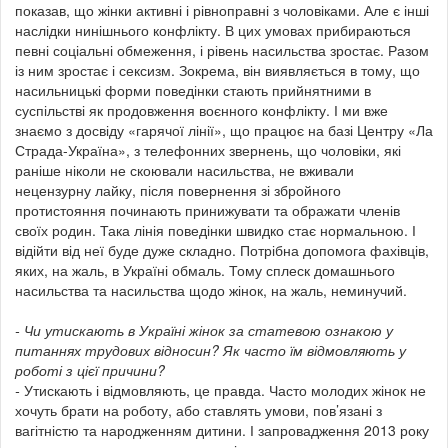
показав, що жінки активні і рівноправні з чоловіками. Але є інші
наслідки нинішнього конфлікту. В цих умовах прибираються
певні соціальні обмеження, і рівень насильства зростає. Разом
із ним зростає і сексизм. Зокрема, він виявляється в тому, що
насильницькі форми поведінки стають прийнятними в
суспільстві як продовження воєнного конфлікту. І ми вже
знаємо з досвіду «гарячої лінії», що працює на базі Центру «Ла
Страда-Україна», з телефонних звернень, що чоловіки, які
раніше ніколи не скоювали насильства, не вживали
нецензурну лайку, після повернення зі збройного
протистояння починають принижувати та ображати членів
своїх родин. Така лінія поведінки швидко стає нормальною. І
відійти від неї буде дуже складно. Потрібна допомога фахівців,
яких, на жаль, в Україні обмаль. Тому сплеск домашнього
насильства та насильства щодо жінок, на жаль, неминучий.
- Чи утискають в Україні жінок за статевою ознакою у
питаннях трудових відносин? Як часто їм відмовляють у
роботі з цієї причини?
-
Утискають і відмовляють, це правда. Часто молодих жінок не
хочуть брати на роботу, або ставлять умови, пов’язані з
вагітністю та народженням дитини. І запровадження 2013 року