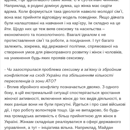
Наприклад, в родині домінує думка, що жінка має сидіти
вдома. Коли формується така ідеологія навколо молодої сім’ї,
вона має прийняти відповідну модель поведінки. Якщо дівчата
були налаштовані на навчання і на кар’єру, їм складно на це
йти. Щодо них це теж вияв сексизму та насильства –
економічного та психологічного. Взагалі ідеалом є не
протиставлення сім’ї та роботи, а поєднання. І тут багато
залежить, зокрема, від державної політики, спрямованої на
створення умов для рівноправного розвитку і жінок і чоловіків,
на уникнення будь-яких проявів сексизму.
- Чи загострилася проблема сексизму в зв’язку із збройним
конфліктом на сході України та збільшенням кількості
переселенців із зони АТО?
- Вплив збройного конфлікту позначається двояко. З одного
боку, в цій екстремальній ситуації спостерігається зростання
жіночої активності, включення жінок до тих видів діяльності, в
яких раніше вони не були присутні. Йдеться і про самі військові
дії, і про роботу волонтерів тощо. Це не випадково, бо будь-
яка громадська активність є більш прийнятною для жінок в
Україні. Жінкам складніше реалізуватися в сфері державного
управління, а тут – ініціатива вільна. Наприклад, Майдан