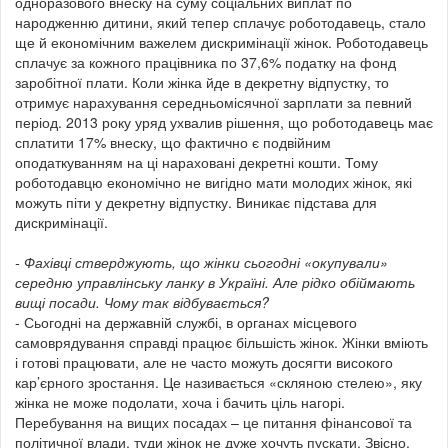
одноразового внеску на суму соціальних виплат по
народженню дитини, який тепер сплачує роботодавець, стало
ще й економічним важелем дискримінації жінок. Роботодавець
сплачує за кожного працівника по 37,6% податку на фонд
заробітної плати. Коли жінка йде в декретну відпустку, то
отримує нарахування середньомісячної зарплати за певний
період. 2013 року уряд ухвалив рішення, що роботодавець має
сплатити 17% внеску, що фактично є подвійним
оподаткуванням на ці нараховані декретні кошти. Тому
роботодавцю економічно не вигідно мати молодих жінок, які
можуть піти у декретну відпустку. Виникає підстава для
дискримінації.
- Фахівці стверджують, що жінки сьогодні «окупували»
середню управлінську ланку в Україні. Але рідко обіймають
вищі посади. Чому так відбувається?
- Сьогодні на державній службі, в органах місцевого
самоврядування справді працює більшість жінок. Жінки вміють
і готові працювати, але не часто можуть досягти високого
кар’єрного зростання. Це називається «скляною стелею», яку
жінка не може подолати, хоча і бачить ціль нагорі.
Перебування на вищих посадах – це питання фінансової та
політичної влади, туди жінок не дуже хочуть пускати. Звісно,