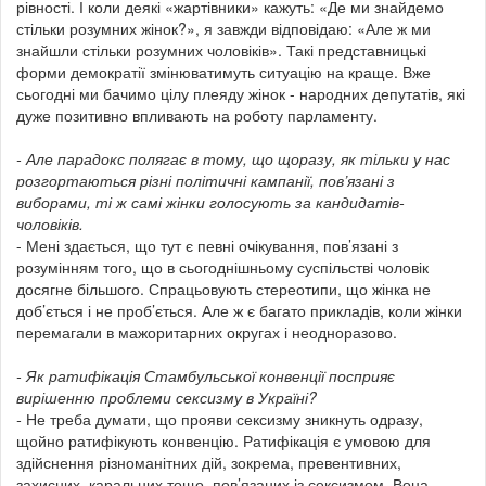
рівності. І коли деякі «жартівники» кажуть: «Де ми знайдемо
стільки розумних жінок?», я завжди відповідаю: «Але ж ми
знайшли стільки розумних чоловіків». Такі представницькі
форми демократії змінюватимуть ситуацію на краще. Вже
сьогодні ми бачимо цілу плеяду жінок - народних депутатів, які
дуже позитивно впливають на роботу парламенту.
- Але парадокс полягає в тому, що щоразу, як тільки у нас
розгортаються різні політичні кампанії, пов’язані з
виборами, ті ж самі жінки голосують за кандидатів-
чоловіків.
- Мені здається, що тут є певні очікування, пов’язані з
розумінням того, що в сьогоднішньому суспільстві чоловік
досягне більшого. Спрацьовують стереотипи, що жінка не
доб’ється і не проб’ється. Але ж є багато прикладів, коли жінки
перемагали в мажоритарних округах і неодноразово.
- Як ратифікація Стамбульської конвенції посприяє
вирішенню проблеми сексизму в Україні?
-
Не треба думати, що прояви сексизму зникнуть одразу,
щойно ратифікують конвенцію. Ратифікація є умовою для
здійснення різноманітних дій, зокрема, превентивних,
захисних, каральних тощо, пов’язаних із сексизмом. Вона