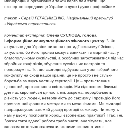
міжнародним організаціям також варто пам’ятати, що
експертне середовище України є дуже і дуже професійним.
текст - Сергій ГЕРАСИМЕНКО, Національний прес-клуб
«Українська перспектива»
Коментар експерта
:
Олена СУСЛОВА, голова
Інформаційно-консультаційного жіночого центру
: "- Чи
актуальне для України питання протидії сексизму? Звісно,
актуальне, бо його прояви можуть виникати і в мирний час, у
благополучному суспільстві, а особливо загострюватися під час
збройних конфліктів, збурення суспільних настроїв та
непорозумінь. Те, що сьогодні відбувається у зоні збройного
конфлікту на сході нашої країни, це не просто і не стільки
боротьба за якусь частину території. Це – протистояння
цінностей, протистояння світоглядів. Ми відстоюємо близькі
для нас європейські цінності, які, зокрема, передбачають
рівність усіх людей, нетерпимість до сексизму і протидію його
проявам найкращими методами та механізмами. Ми сьогодні
напрацьовуємо вагомий досвід протидії сексизму. Чи можуть
нам у цьому посприяти хороші європейські практики? І так, і ні.
Зразки такої вдалої роботи треба знати, аналізувати, але
заразом ретельно зважувати, як ними скористатися з