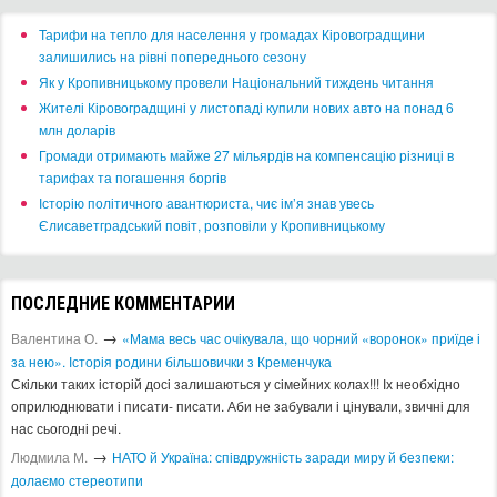
​Тарифи на тепло для населення у громадах Кіровоградщини
залишились на рівні попереднього сезону
​Як у Кропивницькому провели Національний тиждень читання
​Жителі Кіровоградщині у листопаді купили нових авто на понад 6
млн доларів
​Громади отримають майже 27 мільярдів на компенсацію різниці в
тарифах та погашення боргів
Історію політичного авантюриста, чиє ім’я знав увесь
Єлисаветградський повіт, розповіли у Кропивницькому
ПОСЛЕДНИЕ КОММЕНТАРИИ
→
Валентина О.
«Мама весь час очікувала, що чорний «воронок» приїде і
за нею». Історія родини більшовички з Кременчука
Скільки таких історій досі залишаються у сімейних колах!!! Іх необхідно
оприлюднювати і писати- писати. Аби не забували і цінували, звичні для
нас сьогодні речі.
→
Людмила М.
​НАТО й Україна: співдружність заради миру й безпеки:
долаємо стереотипи