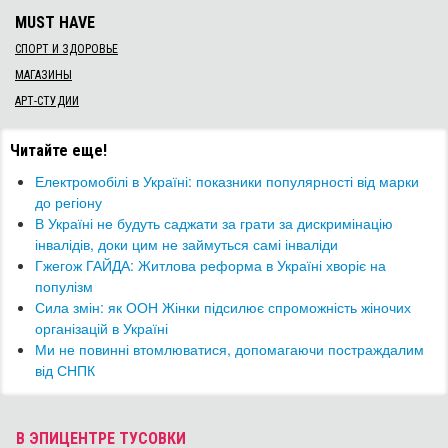
MUST HAVE
СПОРТ И ЗДОРОВЬЕ
МАГАЗИНЫ
АРТ-СТУДИИ
Читайте еще!
​Електромобілі в Україні: показники популярності від марки
до регіону
В Україні не будуть саджати за грати за дискримінацію
інвалідів, доки цим не займуться самі інваліди
Гжегож ГАЙДА: Житлова реформа в Україні хворіє на
популізм
​Сила змін: як ООН Жінки підсилює спроможність жіночих
організацій в Україні
​Ми не повинні втомлюватися, допомагаючи постраждалим
від СНПК
В ЭПИЦЕНТРЕ ТУСОВКИ