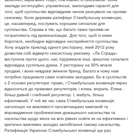
закладе інституційні, управлінські, законодавчі гарантії для
того, щоб суспільство відповідним чином реагувало на прояви
сексизму. Коли держава ратифікує Стамбульську конвенцію,
це, насамперед, послужить хорошим сигналом для
суспільства. Справа в тім, що багато таких проявів не
потрапляють під криміналізацію. Для того, щоб із ними
боротися, необхідне відповідне несприйняття суспільства.
Хочу згадати приклад одного ресторану, який 2012 року
дозволив собі відверто сексистську рекламу. «Ла Страда»
виступила проти цього, нас підтримали інші, зрештою склалася
відповідна суспільна думка. У ресторану на 30% впали
продажі, і вони невдовзі змінили бренд. Багато в чому нам
потрібно працювати саме освітніми заходами. Бо в суспільстві
є 2 основні регулятори: право, і Стамбульська конвенція якраз
відноситься до правових регуляторів, і етика, мораль. Етика -
більш давній і глибокий регулятор. І, мабуть, більш
ефективний. У той же час сама Стамбульська конвенція
наголошує на важливості просвітницьких кампаній та
впровадження проблематики домашнього насильства та
насильства щодо жінок на всіх рівнях освіти як на ефективних і
критично важливих заходах запобігання такому насильству.
Ратифікація Україною Стамбульської конвенції ще раз