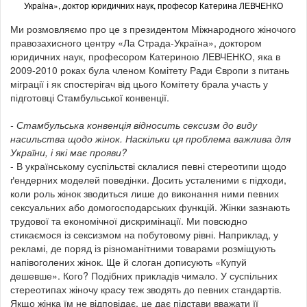
Україна», доктор юридичних наук, професор Катерина ЛЕВЧЕНКО
Ми розмовляємо про це з президентом Міжнародного жіночого
правозахисного центру «Ла Страда-Україна», доктором
юридичних наук, професором Катериною ЛЕВЧЕНКО, яка в
2009-2010 роках була членом Комітету Ради Європи з питань
міграції і як спостерігач від цього Комітету брала участь у
підготовці Стамбульської конвенції.
- Стамбульська конвенція відносить сексизм до виду
насильства щодо жінок. Наскільки ця проблема важлива для
України, і які має прояви?
- В українському суспільстві склалися певні стереотипи щодо
ґендерних моделей поведінки. Досить усталеними є підходи,
коли роль жінок зводиться лише до виконання ними певних
сексуальних або домогосподарських функцій. Жінки зазнають
трудової та економічної дискримінації. Ми повсюдно
стикаємося із сексизмом на побутовому рівні. Наприклад, у
рекламі, де поряд із різноманітними товарами розміщують
напівоголених жінок. Ще й слоган дописують «Купуй
дешевше». Кого? Подібних прикладів чимало. У суспільних
стереотипах жіночу красу теж зводять до певних стандартів.
Якщо жінка їм не відповідає, це дає підстави вважати її