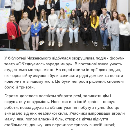
У бібліотеці Чижевського відбулася зворушлива подія - форум-
театр
«
Об’єднуємось заради миру». В постанові взяла участь
студентська молодь міста. На сцені ожили історії двох родин,
які через війну змушені були залишити рідні домівки та почати
нове життя в іншому місті. Це були непрості рішення, сповнені
болю й тривоги.
Героям довелося поспіхом збирати речі, залишати дім і
вирушати у невідомість. Нове життя в іншій країні – пошук
роботи, нових друзів та облаштування побуту з нуля. Все це
вимагало від них неабиякої сили. Учасники імпровізації зіграли
маму, яка, попри власний біль, створює дітям відчуття
стабільності; доньку, яка переживає тривогу в новій школі;