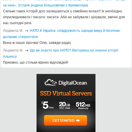
за нею». Історія родини більшовички з Кременчука
Скільки таких історій досі залишаються у сімейних колах!!! Іх необхідно
оприлюднювати і писати- писати. Аби не забували і цінували, звичні для
нас сьогодні речі.
→
Людмила М.
​НАТО й Україна: співдружність заради миру й безпеки:
долаємо стереотипи
Вона ж наша зірочка! Олю, завжди рада)
→
Людмила М.
Що ви знаєте про НАТО? Вікторина на знання історії
Альянсу ​
Приємно, що стільки вірних відповідей!