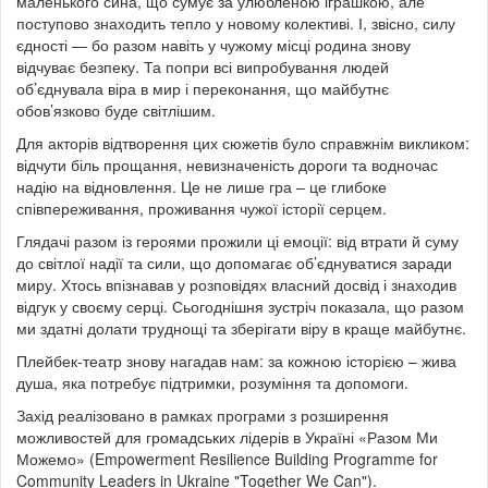
маленького сина, що сумує за улюбленою іграшкою, але
поступово знаходить тепло у новому колективі. І, звісно, силу
єдності — бо разом навіть у чужому місці родина знову
відчуває безпеку. Та попри всі випробування людей
об’єднувала віра в мир і переконання, що майбутнє
обов’язково буде світлішим.
Для акторів відтворення цих сюжетів було справжнім викликом:
відчути біль прощання, невизначеність дороги та водночас
надію на відновлення. Це не лише гра – це глибоке
співпереживання, проживання чужої історії серцем.
Глядачі разом із героями прожили ці емоції: від втрати й суму
до світлої надії та сили, що допомагає об’єднуватися заради
миру. Хтось впізнавав у розповідях власний досвід і знаходив
відгук у своєму серці. Сьогоднішня зустріч показала, що разом
ми здатні долати труднощі та зберігати віру в краще майбутнє.
Плейбек-театр знову нагадав нам: за кожною історією – жива
душа, яка потребує підтримки, розуміння та допомоги.
Захід реалізовано в рамках програми з розширення
можливостей для громадських лідерів в Україні «Разом Ми
Можемо» (Empowerment Resilience Building Programme for
Community Leaders in Ukraine "Together We Can").