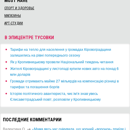
MUST HAVE
СПОРТ И ЗДОРОВЬЕ
МАГАЗИНЫ
АРТ-СТУДИИ
В ЭПИЦЕНТРЕ ТУСОВКИ
​Тарифи на тепло для населення у громадах Кіровоградщини
залишились на рівні попереднього сезону
​Як у Кропивницькому провели Національний тиждень читання
​Жителі Кіровоградщині у листопаді купили нових авто на понад 6
млн доларів
​Громади отримають майже 27 мільярдів на компенсацію різниці в
тарифах та погашення боргів
Історію політичного авантюриста, чиє ім’я знав увесь
Єлисаветградський повіт, розповіли у Кропивницькому
ПОСЛЕДНИЕ КОММЕНТАРИИ
→
Валентина О.
«Мама весь час очікувала, що чорний «воронок» приїде і