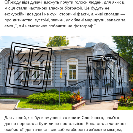
QR-коду відвідувачі зможуть почути голоси людей, для яких ці
місця стали частиною власної біографії. Це будуть не
екскурсійні довідки і не сухі історичні факти, а живі спогади —
про дитинство, зустрічі, звички, улюблені маршрути, запахи та
емоції, які неможливо побачити на фотографії.
Для людей, які були змушені залишити Слов'янськ, пам'ять
давно перестала бути лише ностальгією. Вона стала частиною
особистої ідентичності, способом зберегти зв'язок із місцем,