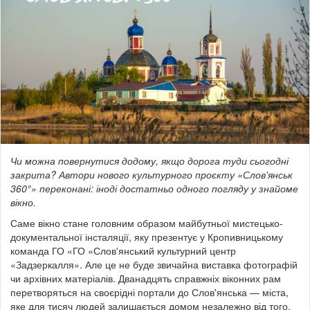
Чи можна повернутися додому, якщо дорога туди сьогодні
закрита? Автори нового культурного проєкту «Слов'янськ
360°» переконані: іноді достатньо одного погляду у знайоме
вікно.
Саме вікно стане головним образом майбутньої мистецько-
документальної інсталяції, яку презентує у Кропивницькому
команда ГО «ГО «Слов'янський культурний центр
«Задзеркалля». Але це не буде звичайна виставка фотографій
чи архівних матеріалів. Дванадцять справжніх віконних рам
перетворяться на своєрідні портали до Слов'янська — міста,
яке для тисяч людей залишається домом незалежно від того,