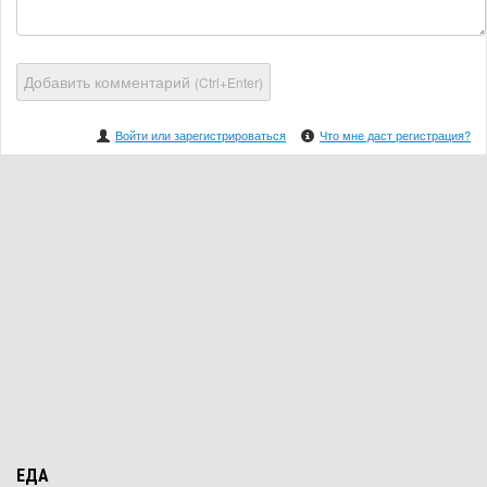
Добавить комментарий
(Ctrl+Enter)
Войти или зарегистрироваться
Что мне даст регистрация?
ЕДА