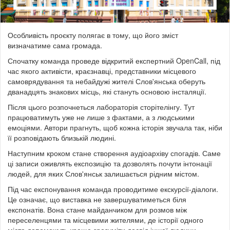
Особливість проєкту полягає в тому, що його зміст
визначатиме сама громада.
Спочатку команда проведе відкритий експертний OpenCall, під
час якого активісти, краєзнавці, представники місцевого
самоврядування та небайдужі жителі Слов'янська оберуть
дванадцять знакових місць, які стануть основою інсталяції.
Після цього розпочнеться лабораторія сторітелінгу. Тут
працюватимуть уже не лише з фактами, а з людськими
емоціями. Автори прагнуть, щоб кожна історія звучала так, ніби
її розповідають близькій людині.
Наступним кроком стане створення аудіоархіву спогадів. Саме
ці записи оживлять експозицію та дозволять почути інтонації
людей, для яких Слов'янськ залишається рідним містом.
Під час експонування команда проводитиме екскурсії-діалоги.
Це означає, що виставка не завершуватиметься біля
експонатів. Вона стане майданчиком для розмов між
переселенцями та місцевими жителями, де історії одного
міста допоможуть краще зрозуміти досвід іншої людини.