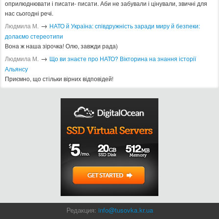
оприлюднювати і писати- писати. Аби не забували і цінували, звичні для
нас сьогодні речі.
→
Людмила М.
​НАТО й Україна: співдружність заради миру й безпеки:
долаємо стереотипи
Вона ж наша зірочка! Олю, завжди рада)
→
Людмила М.
Що ви знаєте про НАТО? Вікторина на знання історії
Альянсу ​
Приємно, що стільки вірних відповідей!
Редакция:
info@tusovka.kr.ua