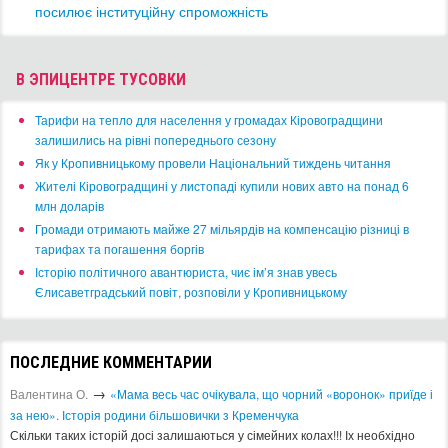
посилює інституційну спроможність
В ЭПИЦЕНТРЕ ТУСОВКИ
​Тарифи на тепло для населення у громадах Кіровоградщини
залишились на рівні попереднього сезону
​Як у Кропивницькому провели Національний тиждень читання
​Жителі Кіровоградщині у листопаді купили нових авто на понад 6
млн доларів
​Громади отримають майже 27 мільярдів на компенсацію різниці в
тарифах та погашення боргів
Історію політичного авантюриста, чиє ім’я знав увесь
Єлисаветградський повіт, розповіли у Кропивницькому
ПОСЛЕДНИЕ КОММЕНТАРИИ
→
Валентина О.
«Мама весь час очікувала, що чорний «воронок» приїде і
за нею». Історія родини більшовички з Кременчука
Скільки таких історій досі залишаються у сімейних колах!!! Іх необхідно