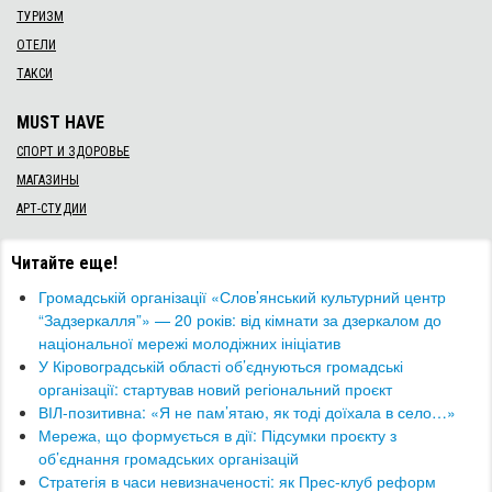
ТУРИЗМ
ОТЕЛИ
ТАКСИ
MUST HAVE
СПОРТ И ЗДОРОВЬЕ
МАГАЗИНЫ
АРТ-СТУДИИ
Читайте еще!
​Громадській організації «Слов’янський культурний центр
“Задзеркалля”» — 20 років: від кімнати за дзеркалом до
національної мережі молодіжних ініціатив
​У Кіровоградській області об’єднуються громадські
організації: стартував новий регіональний проєкт
​ВІЛ-позитивна: «Я не пам’ятаю, як тоді доїхала в село…»
​Мережа, що формується в дії: Підсумки проєкту з
об’єднання громадських організацій
Стратегія в часи невизначеності: як Прес-клуб реформ