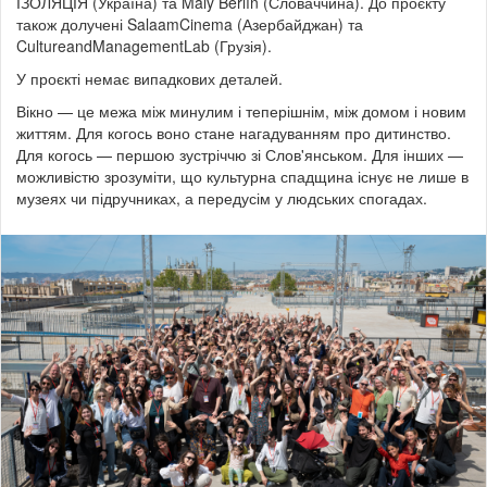
ІЗОЛЯЦІЯ (Україна) та Malý Berlín (Словаччина). До проєкту
також долучені SalaamCinema (Азербайджан) та
CultureandManagementLab (Грузія).
У проєкті немає випадкових деталей.
Вікно — це межа між минулим і теперішнім, між домом і новим
життям. Для когось воно стане нагадуванням про дитинство.
Для когось — першою зустріччю зі Слов'янськом. Для інших —
можливістю зрозуміти, що культурна спадщина існує не лише в
музеях чи підручниках, а передусім у людських спогадах.