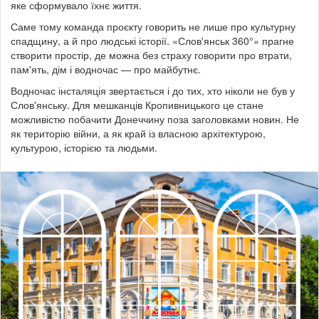
яке сформувало їхнє життя.
Саме тому команда проєкту говорить не лише про культурну
спадщину, а й про людські історії. «Слов'янськ 360°» прагне
створити простір, де можна без страху говорити про втрати,
пам'ять, дім і водночас — про майбутнє.
Водночас інсталяція звертається і до тих, хто ніколи не був у
Слов'янську. Для мешканців Кропивницького це стане
можливістю побачити Донеччину поза заголовками новин. Не
як територію війни, а як край із власною архітектурою,
культурою, історією та людьми.