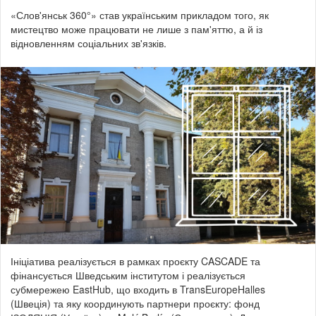
«Слов'янськ 360°» став українським прикладом того, як
мистецтво може працювати не лише з пам'яттю, а й із
відновленням соціальних зв'язків.
Ініціатива реалізується в рамках проєкту CASCADE та
фінансується Шведським інститутом і реалізується
субмережею EastHub, що входить в TransEuropeHalles
(Швеція) та яку координують партнери проєкту: фонд