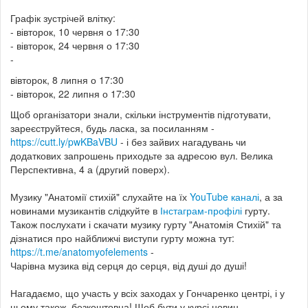
Графік зустрічей влітку:
- вівторок, 10 червня о 17:30
- вівторок, 24 червня о 17:30
-
вівторок, 8 липня о 17:30
- вівторок, 22 липня о 17:30
Щоб організатори знали, скільки інструментів підготувати,
зареєструйтеся, будь ласка, за посиланням -
https://cutt.ly/pwKBaVBU
- і без зайвих нагадувань чи
додаткових запрошень приходьте за адресою вул. Велика
Перспективна, 4 а (другий поверх).
Музику "Анатомії стихій" слухайте на їх
YouTube каналі
, а за
новинами музикантів слідкуйте в
Інстаграм-профілі
гурту.
Також послухати і скачати музику гурту "Анатомія Стихій" та
дізнатися про найближчі виступи гурту можна тут:
https://t.me/anatomyofelements
-
Чарівна музика від серця до серця, від душі до душі!
Нагадаємо, що участь у всіх заходах у Гончаренко центрі, і у
цьому також, безкоштовна! Щоб бути у курсі новин,