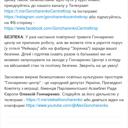
приєднуйтесь до нашого каналу у Телеграмі:
https://t.me/GoncharenkoCentreKrop
та Інстаграмі:
https://instagram.com/goncharenkocentrekrop
або підписуйтесь
на ФБ-сторінку -
https://www.facebook.com/GoncharenkoCentreKrop
БЕЗПЕКА
: У разі настання повітряної тривоги Гончаренко
центр не припиняє роботу, але ви можете піти в укриття поруч
(у готелі "Рейкарц" або на фабриці "Зорянка") заради вашої
безпеки. Дітей і підлітків (навіть разом із батьками) ми не
можемо запрошувати на заходи у Гончаренко Центрі з огляду
на військовий стан та політику безпеки. Зверніть на це увагу!
Засновник мережі безкоштовних освітньо-культурних просторів
"Гончаренко центр" - це народний депутат України, Президент
Комітету з міграції, біженців Парламентської Асамблеї Ради
Європи
Олексій Гончаренко
. Слідкуйте за його діяльністю у
телеграмі -
https://t.me/oleksiihoncharenko
або дивіться відео на
платформі
https://www.youtube.com/@AlexGoncharenko