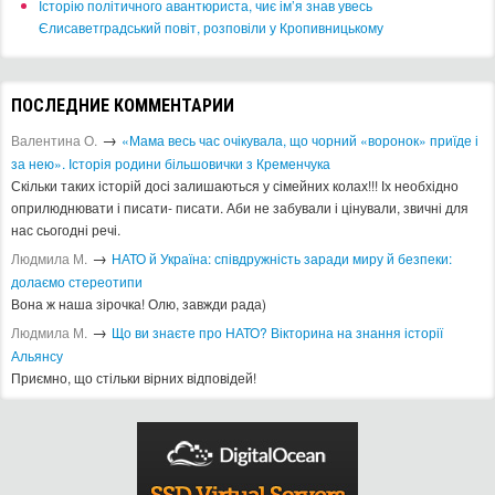
Історію політичного авантюриста, чиє ім’я знав увесь
Єлисаветградський повіт, розповіли у Кропивницькому
ПОСЛЕДНИЕ КОММЕНТАРИИ
→
Валентина О.
«Мама весь час очікувала, що чорний «воронок» приїде і
за нею». Історія родини більшовички з Кременчука
Скільки таких історій досі залишаються у сімейних колах!!! Іх необхідно
оприлюднювати і писати- писати. Аби не забували і цінували, звичні для
нас сьогодні речі.
→
Людмила М.
​НАТО й Україна: співдружність заради миру й безпеки:
долаємо стереотипи
Вона ж наша зірочка! Олю, завжди рада)
→
Людмила М.
Що ви знаєте про НАТО? Вікторина на знання історії
Альянсу ​
Приємно, що стільки вірних відповідей!