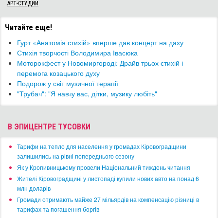
АРТ-СТУДИИ
Читайте еще!
​Гурт «Анатомія стихій» вперше дав концерт на даху
Стихія творчості Володимира Івасюка
Моторокфест у Новомиргороді: Драйв трьох стихій і
перемога козацького духу
​Подорож у світ музичної терапії
"Трубач": "Я навчу вас, дітки, музику любіть"
В ЭПИЦЕНТРЕ ТУСОВКИ
​Тарифи на тепло для населення у громадах Кіровоградщини
залишились на рівні попереднього сезону
​Як у Кропивницькому провели Національний тиждень читання
​Жителі Кіровоградщині у листопаді купили нових авто на понад 6
млн доларів
​Громади отримають майже 27 мільярдів на компенсацію різниці в
тарифах та погашення боргів