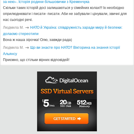
за нею». Історія родини більшовички з Кременчука
Скільки таких історій досі залишаються у сімейних колах!!! Іх необхідно
оприлюднювати і писати- писати. Аби не забували і цінували, звичні для
нас сьогодні речі.
→
Людмила М.
​НАТО й Україна: співдружність заради миру й безпеки:
долаємо стереотипи
Вона ж наша зірочка! Олю, завжди рада)
→
Людмила М.
Що ви знаєте про НАТО? Вікторина на знання історії
Альянсу ​
Приємно, що стільки вірних відповідей!