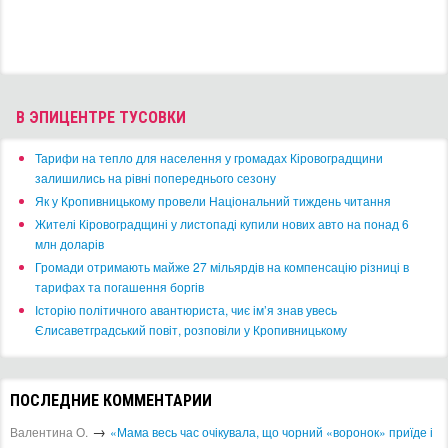
В ЭПИЦЕНТРЕ ТУСОВКИ
​Тарифи на тепло для населення у громадах Кіровоградщини
залишились на рівні попереднього сезону
​Як у Кропивницькому провели Національний тиждень читання
​Жителі Кіровоградщині у листопаді купили нових авто на понад 6
млн доларів
​Громади отримають майже 27 мільярдів на компенсацію різниці в
тарифах та погашення боргів
Історію політичного авантюриста, чиє ім’я знав увесь
Єлисаветградський повіт, розповіли у Кропивницькому
ПОСЛЕДНИЕ КОММЕНТАРИИ
→
Валентина О.
«Мама весь час очікувала, що чорний «воронок» приїде і