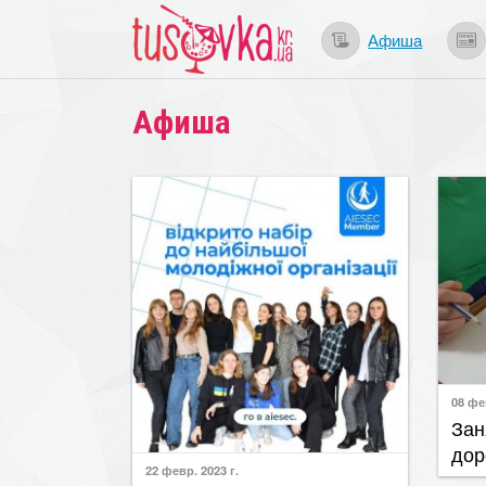
Афиша
Афиша
08 фе
​За
дор
22 февр. 2023 г.