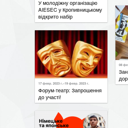
​У молодіжну організацію
AIESEC у Кропивницькому
відкрито набір
08 фе
​За
дор
17 февр. 2023 г.–19 февр. 2023 г.
Форум-театр: Запрошення
до участі!