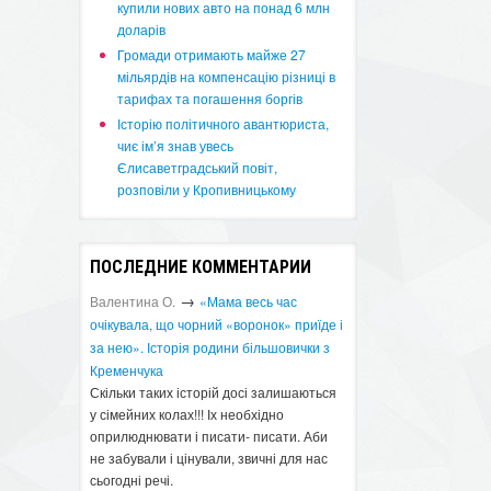
купили нових авто на понад 6 млн
доларів
​Громади отримають майже 27
мільярдів на компенсацію різниці в
тарифах та погашення боргів
Історію політичного авантюриста,
чиє ім’я знав увесь
Єлисаветградський повіт,
розповіли у Кропивницькому
ПОСЛЕДНИЕ КОММЕНТАРИИ
→
Валентина О.
«Мама весь час
очікувала, що чорний «воронок» приїде і
за нею». Історія родини більшовички з
Кременчука
Скільки таких історій досі залишаються
у сімейних колах!!! Іх необхідно
оприлюднювати і писати- писати. Аби
не забували і цінували, звичні для нас
сьогодні речі.