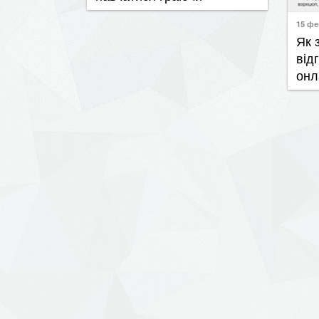
15 фе
​Як
від
онл