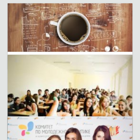
06 нояб. 2016 г.–07 нояб. 2016 г.
Освячення храму УГКЦ
02 нояб. 2016 г.
Семінар Google для середнього та малого бізнесу