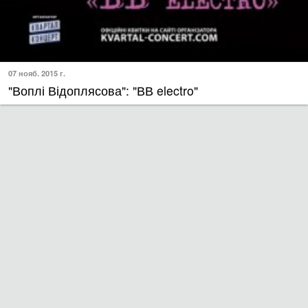
07 нояб. 2015 г.
"Воплі Відоплясова": "ВВ electro"