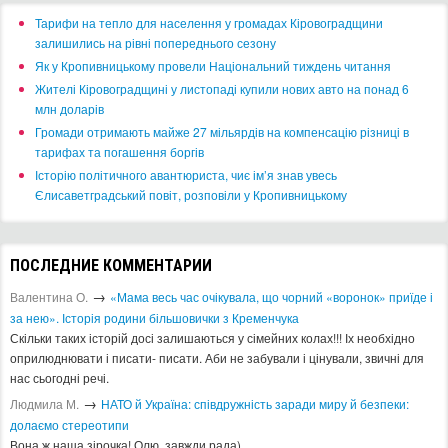
​Тарифи на тепло для населення у громадах Кіровоградщини
залишились на рівні попереднього сезону
​Як у Кропивницькому провели Національний тиждень читання
​Жителі Кіровоградщині у листопаді купили нових авто на понад 6
млн доларів
​Громади отримають майже 27 мільярдів на компенсацію різниці в
тарифах та погашення боргів
Історію політичного авантюриста, чиє ім’я знав увесь
Єлисаветградський повіт, розповіли у Кропивницькому
ПОСЛЕДНИЕ КОММЕНТАРИИ
→
Валентина О.
«Мама весь час очікувала, що чорний «воронок» приїде і
за нею». Історія родини більшовички з Кременчука
Скільки таких історій досі залишаються у сімейних колах!!! Іх необхідно
оприлюднювати і писати- писати. Аби не забували і цінували, звичні для
нас сьогодні речі.
→
Людмила М.
​НАТО й Україна: співдружність заради миру й безпеки:
долаємо стереотипи
Вона ж наша зірочка! Олю, завжди рада)