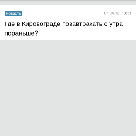
07.04.13, 10:51
Новость
Где в Кировограде позавтракать с утра
пораньше?!
Найти в нашем городе место, где можно вкусно покушать, в
целом не очень сложно - выбор есть на любой вкус и кошелек.
Но вот с главным приемом пищи, который, согласно