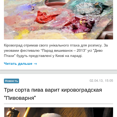
Кіровоград отримав свого унікального птаха для розпису. За
умовами фестивалю “Парад вишиванок – 2013” усі "Диво
Птахи" будуть представлені у Києві на параді.
Читать дальше →
02.04.13, 15:05
Новость
Три сорта пива варит кировоградская
"Пивоварня"