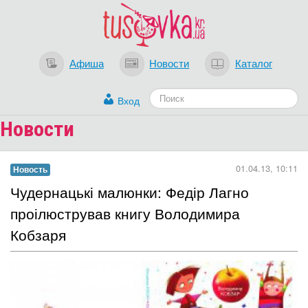
Афиша
Новости
Каталог
Вход
Новости
01.04.13, 10:11
Новость
Чудернацькі малюнки: Федір Лагно
проілюстрував книгу Володимира
Кобзаря