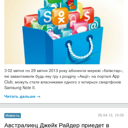
З 02 квітня по 29 квітня 2013 року абоненти мережі «Київстар»,
які завантажили будь-яку гру з розділу «Акції» на порталі App
Club, можуть стати власниками одного з чотирьох смартфонів
Samsung Note II.
Читать дальше →
05.04.13, 10:05
Новость
Австралиец Джейк Райдер приедет в