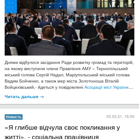
Днями відбулося засідання Ради розвитку громад та територій,
на якому виступили члени Правління АМУ – Тернопільський
міський голова Сергій Надал, Маріупольський міський голова
Вадим Бойченко, а також мер міста Золотоноша Віталій
Войцехівський,- йдеться у повідомлені
Асоціації міст України
....
Читать дальше →
03.03.21, 16:00
Новость
​«Я глибше відчула своє покликання у
житті», - соціальна працівниця