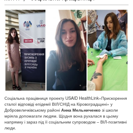
Соціальна працівниця проекту
USAID HealthLink
«Прискорення
сталої відповіді епідемії ВІЛ/СНІД на Кіровоградщині» у
Добровеличківському районі
Анна Мельниченко
зі школи
мріяла допомагати людям. Щодня вона рухалася в цьому
напрямку і зараз під її соціальним супроводом – ВІЛ-позитивні
люди.