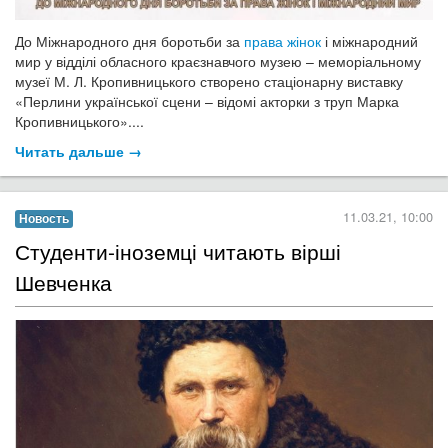
До Міжнародного дня боротьби за
права жінок
і міжнародний
мир у відділі обласного краєзнавчого музею – меморіальному
музеї М. Л. Кропивницького створено стаціонарну виставку
«Перлини української сцени – відомі акторки з труп Марка
Кропивницького»....
Читать дальше →
11.03.21, 10:00
Новость
Студенти-іноземці читають вірші
Шевченка