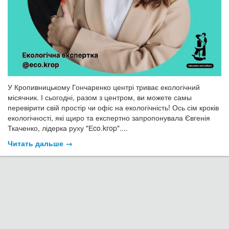
У Кропивницькому Гончаренко центрі триває екологічний
місячник. І сьогодні, разом з центром, ви можете самы
перевірити свій простір чи офіс на екологічність! Ось сім кроків
екологічності, які щиро та експертно запропонувала Євгенія
Ткаченко, лідерка руху "Еco.krop"....
Читать дальше →
19.03.21, 10:35
Новость
«Слуги Народу» провели в Києві форум
голів ОТГ