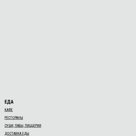
Читать дальше →
31.03.21, 18:00
Новость
​Презентація художнього проекту «Inside»
Гумористично-ліричний tеa-time «кРОМАНьйонці» відбувся в
обласнійнауковій бібліотеці імені Дмитра Чижевського...
Читать дальше →
ЕДА
КАФЕ
РЕСТОРАНЫ
СУШИ, ПАБЫ, ПИЦЦЕРИИ
ДОСТАВКА ЕДЫ