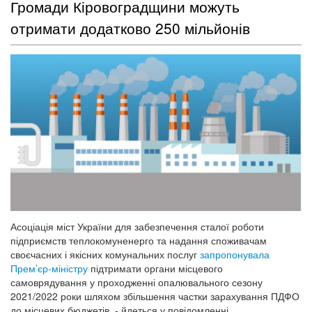
отримати додатково 250 мільйонів
Асоціація міст України для забезпечення сталої роботи
підприємств теплокомуненерго та надання споживачам
своєчасних і якісних комунальних послуг
запропонувала
Прем’єр-міністру
підтримати органи місцевого
самоврядування у проходженні опалювального сезону
2021/2022 роки шляхом збільшення частки зарахування ПДФО
до місцевих бюджетів, - йдеться у повідомленні
Кіровоградського РВ АМУ
....