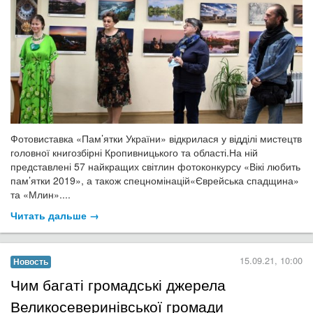
Фотовиставка «Пам’ятки України» відкрилася у відділі мистецтв
головної книгозбірні Кропивницького та області.На ній
представлені 57 найкращих світлин фотоконкурсу «Вікі любить
пам’ятки 2019», а також спецномінацій«Єврейська спадщина»
та «Млин»....
Читать дальше →
15.09.21, 10:00
Новость
​Чим багаті громадські джерела
Великосеверинівської громади