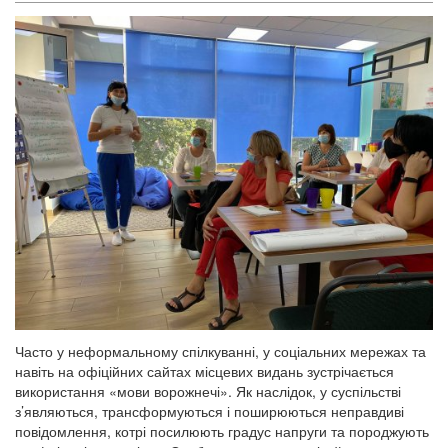
Часто у неформальному спілкуванні, у соціальних мережах та
навіть на офіційних сайтах місцевих видань зустрічається
використання «мови ворожнечі». Як наслідок, у суспільстві
з’являються, трансформуються і поширюються неправдиві
повідомлення, котрі посилюють градус напруги та породжують
конфлікти і протиріччя. Особливо це вражає дітей та молодь.