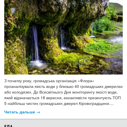
З початку року, громадська організація «Флора»
проаналізувала якість води у близько 40 громадських джерелах
або колодязях. До Всесвітнього Дня моніторингу якості води,
який відзначається 18 вересня, екоактивісти презентують ТОП
5 найбільш чистих громадських джерел Кіровоградщини....
Читать дальше →