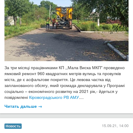
За три місяці працівниками КП ,,Мала Виска МКП" проведено
ямковий ремонт 960 квадратних метрів вулиць та провулків
міста, де є асфальтове покриття. Це левова частка від
запланованого обсягу, який громада декларувала у Програмі
соціально – економічного розвитку на 2021 рік,- йдеться у
повідомлені
Кіровоградського РВ АМУ
....
Читать дальше →
15.09.21, 14:00
Новость
​Громади Кіровоградщини можуть