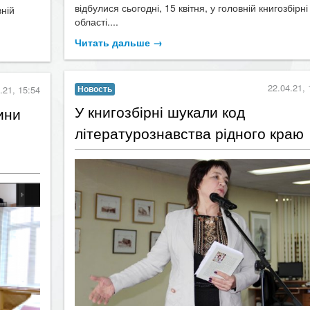
відбулися сьогодні, 15 квітня, у головній книгозбірні
вній
області....
Читать дальше →
22.04.21, 
.21, 15:54
Новость
У книгозбірні шукали код
ини
літературознавства рідного краю