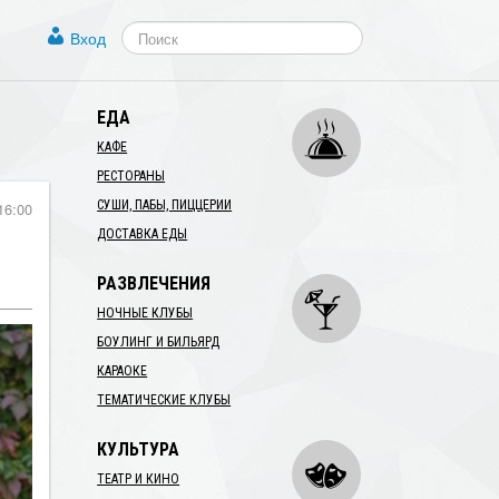
Вход
ЕДА
КАФЕ
РЕСТОРАНЫ
СУШИ, ПАБЫ, ПИЦЦЕРИИ
16:00
ДОСТАВКА ЕДЫ
РАЗВЛЕЧЕНИЯ
НОЧНЫЕ КЛУБЫ
БОУЛИНГ И БИЛЬЯРД
КАРАОКЕ
ТЕМАТИЧЕСКИЕ КЛУБЫ
КУЛЬТУРА
ТЕАТР И КИНО