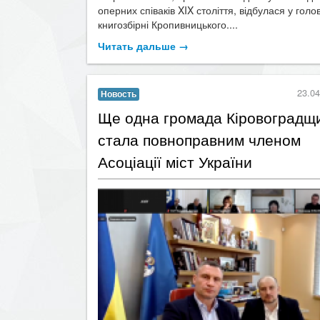
оперних співаків XIX століття, відбулася у голо
книгозбірні Кропивницького....
Читать дальше →
23.04
Новость
​Ще одна громада Кіровоградщ
стала повноправним членом
Асоціації міст України