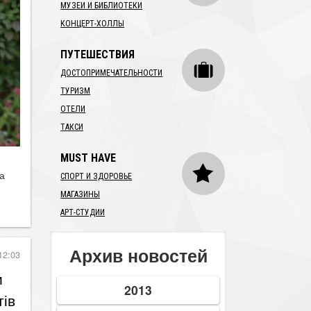
МУЗЕИ И БИБЛИОТЕКИ
КОНЦЕРТ-ХОЛЛЫ
ПУТЕШЕСТВИЯ
ДОСТОПРИМЕЧАТЕЛЬНОСТИ
ТУРИЗМ
ОТЕЛИ
ТАКСИ
MUST HAVE
а
СПОРТ И ЗДОРОВЬЕ
МАГАЗИНЫ
АРТ-СТУДИИ
Архив новостей
12:03
и
2013
тів