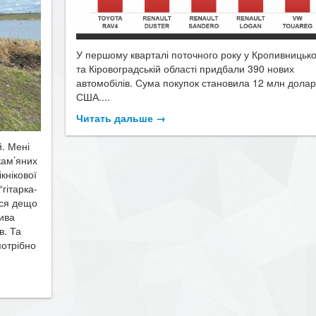
У першому кварталі поточного року у Кропивницьк
та Кіровоградській області придбали 390 нових
автомобілів. Сума покупок становила 12 млн долар
США....
Читать дальше →
й. Мені
кам’яних
ікнікової
гітарка-
ься дещо
тива
в. Та
потрібно