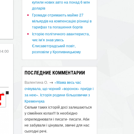
купили нових авто на понад 6 млн
доларів
​Громади отримають майже 27
мільярдів на компенсацію різниці в
тарифах та погашення боргів
Історію політичного авантюриста,
чиє ім’я знав увесь
Єлисаветградський повіт,
14:00
розповіли у Кропивницькому
ПОСЛЕДНИЕ КОММЕНТАРИИ
→
Валентина О.
«Мама весь час
очікувала, що чорний «воронок» приїде і
за нею». Історія родини більшовички з
Кременчука
Скільки таких історій досі залишаються
у сімейних колах!!! Іх необхідно
оприлюднювати і писати- писати. Аби
не забували і цінували, звичні для нас
сьогодні речі.