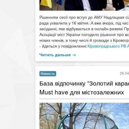
Рішенням сесії про вступ до АМУ Надлацкая сі
рада ухвалила у 16 квітня. А вже вчора, під час
засіданні, яке відбувається в онлайн-режимі П
Асоціації міст України погодило рішення про в
нових членів, в тому числі й громади з Кірово
- йдеться у повідомленні
Кіровоградського РВ
Читать дальше →
26.04
Новость
​База відпочинку “Золотий кара
Must have для містозалежних