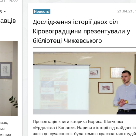
.21, 14:00
 -
21.04.21, 
Новость
авців
​Дослідження історії двох сіл
Кіровоградщини презентували у
бібліотеці Чижевського
Презентація книги історика Бориса Шевченка
вак,
«Ерделівка і Копанки. Нариси з історії від найдавні
ькі
часів до сучасності» була темою краєзнавчих студій,
оміших