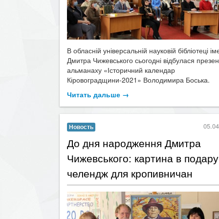
В обласній універсальній науковій бібліотеці ім
Дмитра Чижевського сьогодні відбулася презен
альманаху «Історичний календар
Кіровоградщини-2021» Володимира Боська.
Читать дальше →
05.04
Новость
​До дня народження Дмитра
Чижевського: картина в подару
челендж для кропивничан