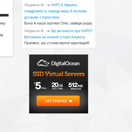
→
Людмила М.
​НАТО й Україна:
співдружність заради миру й безпеки:
долаємо стереотипи
ому
Вона ж наша зірочка! Олю, завжди рада)
→
Людмила М.
Що ви знаєте про НАТО?
ів
Вікторина на знання історії Альянсу ​
Приємно, що стільки вірних відповідей!