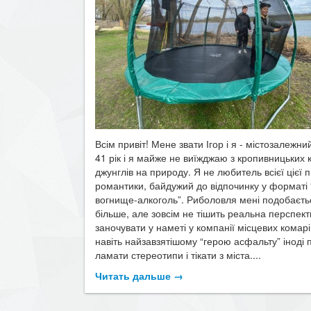
Всім привіт! Мене звати Ігор і я - містозалежни
41 рік і я майже не виїжджаю з кропивницьких 
джунглів на природу. Я не любитель всієї цієї п
романтики, байдужий до відпочинку у форматі “
вогнище-алкоголь”. Риболовля мені подобаєт
більше, але зовсім не тішить реальна перспек
заночувати у наметі у компанії місцевих комарі
навіть найзавзятішому “герою асфальту” іноді 
ламати стереотипи і тікати з міста....
Читать дальше →