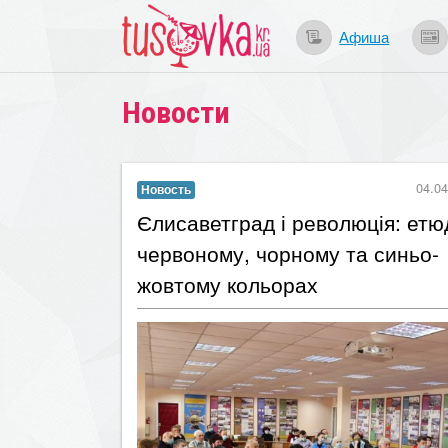
Афиша
Новости
04.04
Новость
​Єлисаветград і революція: етю
червоному, чорному та синьо-
жовтому кольорах