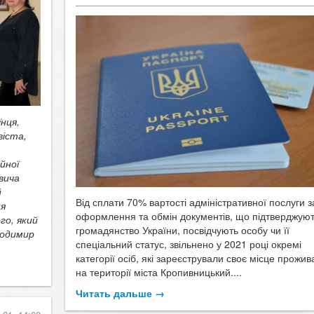
нця,
віста,
йної
вича
й
Від сплати 70% вартості адміністративної послуги з
ня
оформлення та обмін документів, що підтверджую
о, який
громадянство України, посвідчують особу чи її
лодимир
спеціальний статус, звільнено у 2021 році окремі
категорії осіб, які зареєстрували своє місце прожи
на території міста Кропивницький....
Читать дальше →