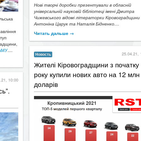
Нові творчі доробки презентували в обласній
універсальній науковій бібліотеці імені Дмитра
Чижевського відомі літераторки Кіровоградщини
льська
Антоніна Царук та Наталія Бідненко....
равління
Читать дальше →
ступ
градщини,
 АМУ
....
25.04.21, 
Новость
​Жителі Кіровоградщини з початку
року купили нових авто на 12 млн
.21, 10:00
доларів
сь”.