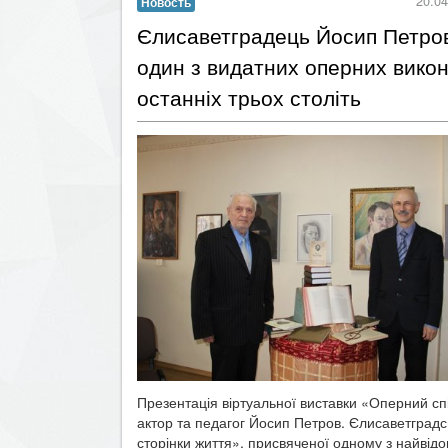
20.04
Новость
​Єлисаветградець Йосип Петров
один з видатних оперних викон
останніх трьох століть
Презентація віртуальної виставки «Оперний спі
актор та педагог Йосип Петров. Єлисаветградс
сторінки життя», присвяченої одному з найвід