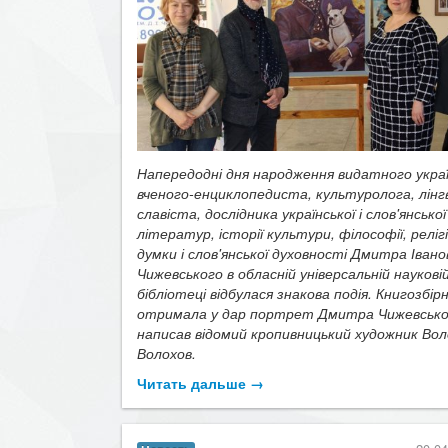
Напередодні дня народження видатного украї
вченого-енциклопедиста, культуролога, лінг
славіста, дослідника української і слов'янської
літератур, історії культури, філософії, релігі
думки і слов'янської духовності Дмитра Івано
Чижевського в обласній універсальній наукові
бібліотеці відбулася знакова подія. Книгозбір
отримала у дар портрет Дмитра Чижевськог
написав відомий кропивницький художник Во
Волохов.
Читать дальше →