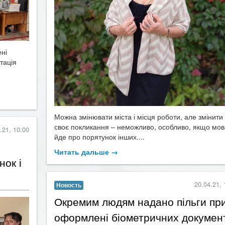
ені
тація
Можна змінювати міста і місця роботи, але змінити
своє покликання – неможливо, особливо, якщо мов
.21, 10:00
йде про порятунок інших....
Читать дальше →
нок і
20.04.21, 
Новость
​Окремим людям надано пільги пр
оформлені біометричних докумен